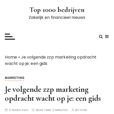
S
Top 1000 bedrijven
k
i
Zakelijk en financieel nieuws
p
t
o
c
o
n
Home
»
Je volgende zzp marketing opdracht
t
wacht op je: een gids
e
n
MARKETING
t
Je volgende zzp marketing
opdracht wacht op je: een gids
3 YEARS AGO
READ TIME:
2 MINUTES
BY
HYKE