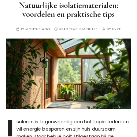
Natuurlijke isolatiematerialen:
voordelen en praktische tips
12 MONTHS AGO
READ TIME:
3 MINUTES
BY
HYKE
I
soleren is tegenwoordig een hot topic. Iedereen
wil energie besparen en zijn huis duurzaam
maken. Maar heb je ooit stilgestaan bij de