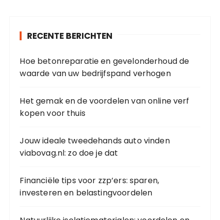
s
t
RECENTE BERICHTEN
s
p
Hoe betonreparatie en gevelonderhoud de
a
waarde van uw bedrijfspand verhogen
g
i
Het gemak en de voordelen van online verf
kopen voor thuis
n
a
Jouw ideale tweedehands auto vinden
t
viabovag.nl: zo doe je dat
i
o
Financiële tips voor zzp’ers: sparen,
n
investeren en belastingvoordelen