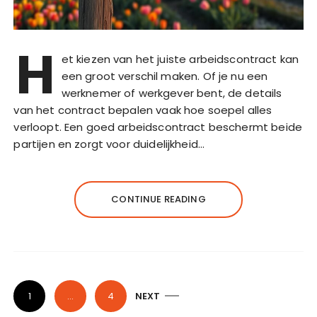
H
et kiezen van het juiste arbeidscontract kan
een groot verschil maken. Of je nu een
werknemer of werkgever bent, de details
van het contract bepalen vaak hoe soepel alles
verloopt. Een goed arbeidscontract beschermt beide
partijen en zorgt voor duidelijkheid…
CONTINUE READING
P
1
…
4
NEXT
o